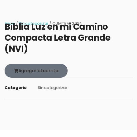
Inicio
/
Sin categorizar
/ CUMTEMI 2024
Biblia Luz en mi Camino
Compacta Letra Grande
(NVI)
Agregar al carrito
Categorie
Sin categorizar